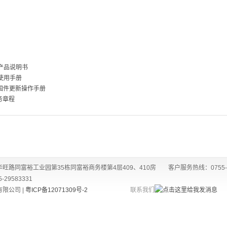
0产品说明书
0使用手册
3固件更新操作手册
务章程
路同富裕工业园第35栋同富裕商务楼第4层409、410房 客户服务热线：0755-
-29583331
有限公司 |
粤ICP备12071309号-2
联系我们