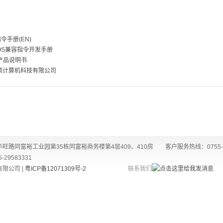
指令手册(EN)
POS兼容指令开发手册
0产品说明书
硕计算机科技有限公司
路同富裕工业园第35栋同富裕商务楼第4层409、410房 客户服务热线：0755-
-29583331
有限公司 |
粤ICP备12071309号-2
联系我们